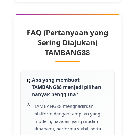
FAQ (Pertanyaan yang
Sering Diajukan)
TAMBANG88
Apa yang membuat
TAMBANG88 menjadi pilihan
banyak pengguna?
TAMBANG88 menghadirkan
platform dengan tampilan yang
modern, navigasi yang mudah
dipahami, performa stabil, serta