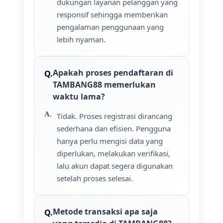
dukungan layanan pelanggan yang
responsif sehingga memberikan
pengalaman penggunaan yang
lebih nyaman.
Apakah proses pendaftaran di
TAMBANG88 memerlukan
waktu lama?
Tidak. Proses registrasi dirancang
sederhana dan efisien. Pengguna
hanya perlu mengisi data yang
diperlukan, melakukan verifikasi,
lalu akun dapat segera digunakan
setelah proses selesai.
Metode transaksi apa saja