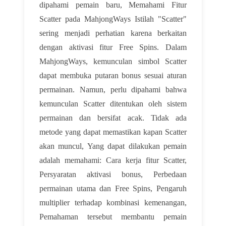
dipahami pemain baru, Memahami Fitur
Scatter pada MahjongWays Istilah "Scatter"
sering menjadi perhatian karena berkaitan
dengan aktivasi fitur Free Spins. Dalam
MahjongWays, kemunculan simbol Scatter
dapat membuka putaran bonus sesuai aturan
permainan. Namun, perlu dipahami bahwa
kemunculan Scatter ditentukan oleh sistem
permainan dan bersifat acak. Tidak ada
metode yang dapat memastikan kapan Scatter
akan muncul, Yang dapat dilakukan pemain
adalah memahami: Cara kerja fitur Scatter,
Persyaratan aktivasi bonus, Perbedaan
permainan utama dan Free Spins, Pengaruh
multiplier terhadap kombinasi kemenangan,
Pemahaman tersebut membantu pemain