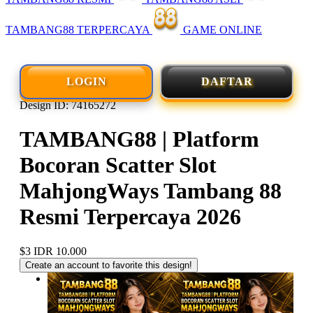
TAMBANG88 TERPERCAYA
GAME ONLINE
LOGIN
DAFTAR
Design ID: 74165272
TAMBANG88 | Platform
Bocoran Scatter Slot
MahjongWays Tambang 88
Resmi Terpercaya 2026
$3
IDR 10.000
Create an account to favorite this design!