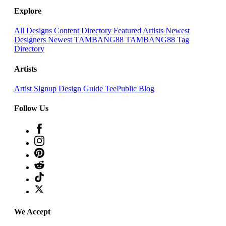
Explore
All Designs
Content Directory
Featured Artists
Newest
Designers
Newest TAMBANG88 TAMBANG88
Tag
Directory
Artists
Artist Signup
Design Guide
TeePublic Blog
Follow Us
We Accept