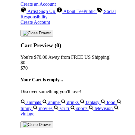
Create an Account
Artist Sign Up
About TeePublic
Social
Responsibility
Create Account
Cart Preview (0)
You're
$70.00
Away from
FREE US Shipping!
$0
$70
Your Cart is empty...
Discover something you'll love!
animals
anime
drinks
fantasy
food
funny
movies
sci-fi
sports
television
vintage