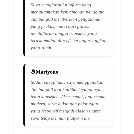
Saya menghargai platform yang
mengutamakan kenyamanan pengguna.
Tambang88 memberikan pengalaman
yang praktis, mulai dari proses
pendaftaran hingga transaksi yang
terasa mudah dan efisien tanpa langkah
yang rumit.
Mariyono
Sudah cukup lama saya menggunakan
Tambang88 dan kualitas layanannya
tetap konsisten. Akses cepat, antarmuka
modern, serta dukungan pelanggan
yang responsif menjadi alasan utama
saya tetap memilih platform ini.