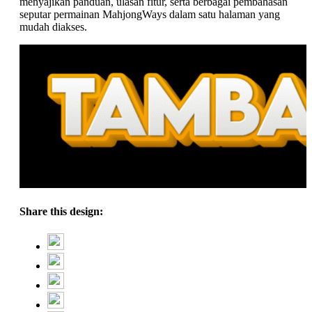
menyajikan panduan, ulasan fitur, serta berbagai pembahasan
seputar permainan MahjongWays dalam satu halaman yang
mudah diakses.
Share this design: