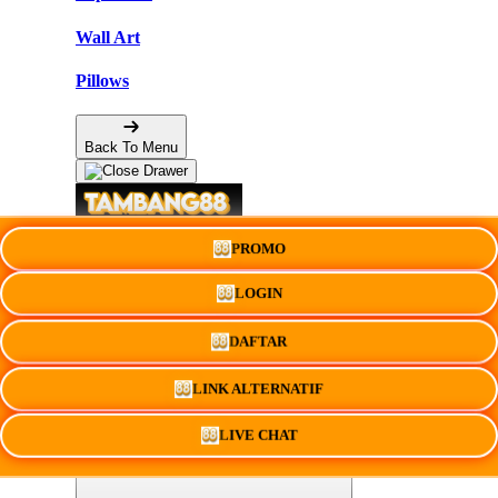
Wall Art
Pillows
Back To Menu
PROMO
Shop Designs
Discover a classic design or new favorite artist
LOGIN
DAFTAR
Apparel
LINK ALTERNATIF
Shop for Adults & Kids
LIVE CHAT